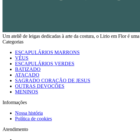
Um ateliê de leigas dedicadas à arte da costura, o Lirio em Flor é um
Categorias
ESCAPULÁRIOS MARRONS
VÉUS
ESCAPULÁRIOS VERDES
BATIZADO
ATACADO
SAGRADO CORAÇÃO DE JESUS
OUTRAS DEVOÇÕES
MENINOS
Informações
Nossa história
Política de cookies
Atendimento